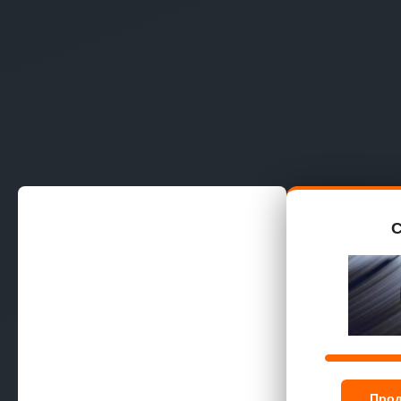
C
Прод