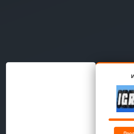
И
Прод