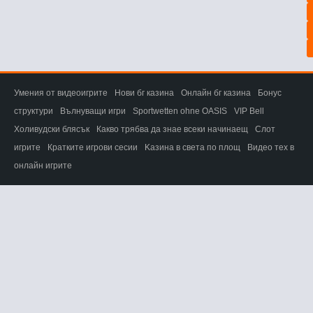
Умения от видеоигрите
Нови бг казина
Онлайн бг казина
Бонус
структури
Вълнуващи игри
Sportwetten ohne OASIS
VIP Bell
Холивудски блясък
Какво трябва да знае всеки начинаещ
Слот
игрите
Кратките игрови сесии
Kазина в света по площ
Видео тех в
онлайн игрите