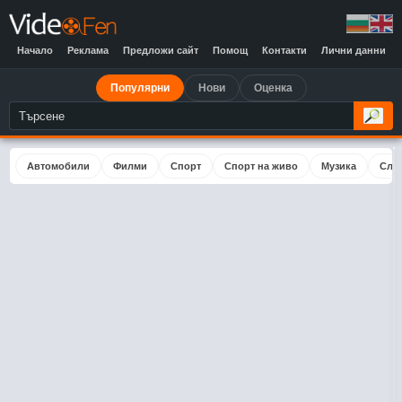
Начало
Реклама
Предложи сайт
Помощ
Контакти
Лични данни
Популярни
Нови
Оценка
Автомобили
Филми
Спорт
Спорт на живо
Музика
Слу