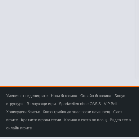
Умения от видеоигрите
Нови бг казина
Онлайн бг казина
Бонус
структури
Вълнуващи игри
Sportwetten ohne OASIS
VIP Bell
Холивудски блясък
Какво трябва да знае всеки начинаещ
Слот
игрите
Кратките игрови сесии
Kазина в света по площ
Видео тех в
онлайн игрите