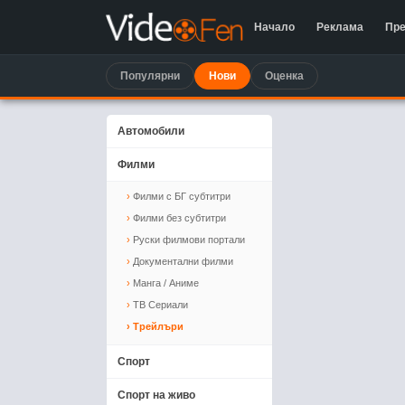
Начало
Реклама
Пре
Популярни
Нови
Оценка
Автомобили
Филми
Филми с БГ субтитри
Филми без субтитри
Руски филмови портали
Документални филми
Манга / Аниме
ТВ Сериали
Трейлъри
Спорт
Спорт на живо