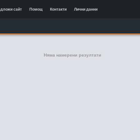
дложи сайт
Помощ
Контакти
Лични данни
Няма намерени резултати