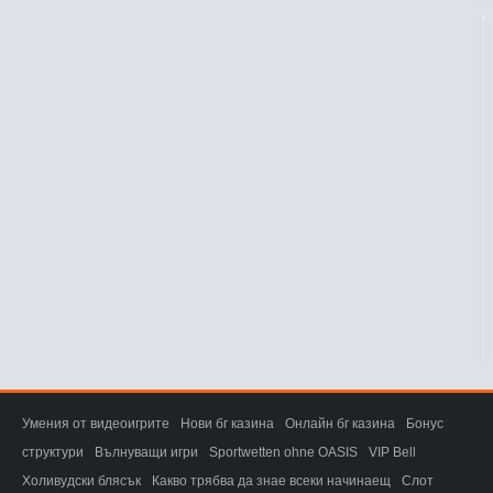
Умения от видеоигрите
Нови бг казина
Онлайн бг казина
Бонус
структури
Вълнуващи игри
Sportwetten ohne OASIS
VIP Bell
Холивудски блясък
Какво трябва да знае всеки начинаещ
Слот