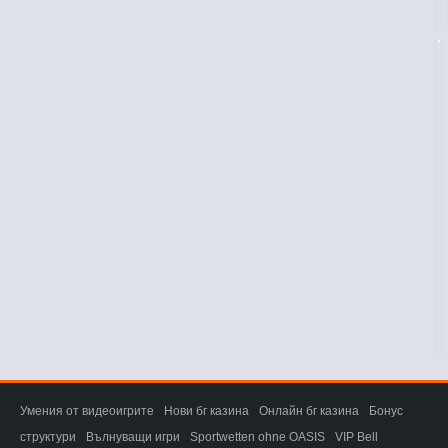
Умения от видеоигрите
Нови бг казина
Онлайн бг казина
Бонус
структури
Вълнуващи игри
Sportwetten ohne OASIS
VIP Bell